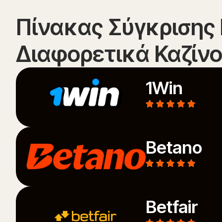
Πίνακας Σύγκρισης
Διαφορετικά Καζίν
1Win
Betano
Betfair