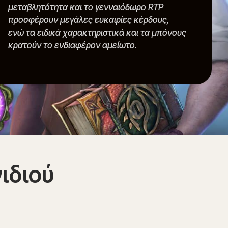
μεταβλητότητα και το γενναιόδωρο RTP
προσφέρουν μεγάλες ευκαιρίες κέρδους,
ενώ τα ειδικά χαρακτηριστικά και τα μπόνους
κρατούν το ενδιαφέρον αμείωτο.
ιδιού