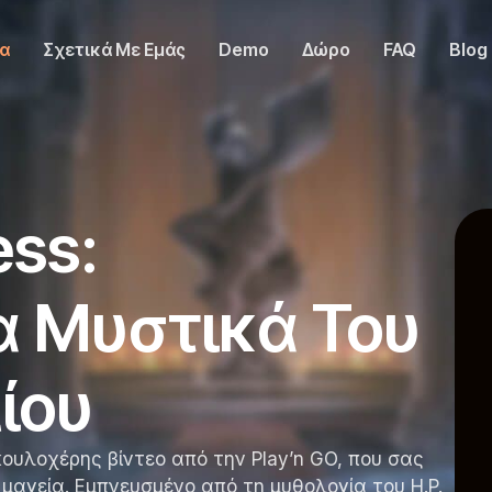
δα
Σχετικά Με Εμάς
Demo
Δώρο
FAQ
Blog
ss:
 Μυστικά Του
ίου
ουλοχέρης βίντεο από την Play’n GO, που σας
 μαγεία. Εμπνευσμένο από τη μυθολογία του H.P.