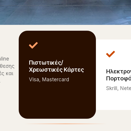
line
Πιστωτικές/
άθεσης
Χρεωστικές Κάρτες
Ηλεκτρο
ς και
Πορτοφό
Visa, Mastercard
ι
Skrill, Net