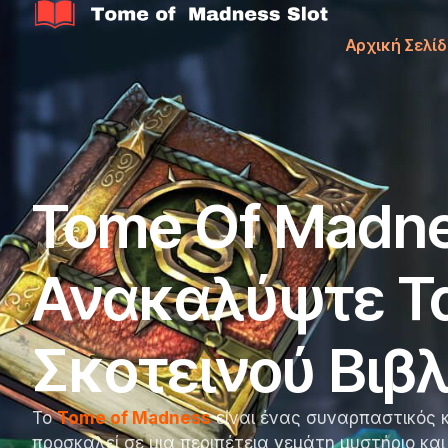
Αρχική Σελί
Tome Of Madne
Ανακαλύψτε Τα
Σκοτεινού Βιβλ
Το
Tome of Madness
είναι ένας συναρπαστικός κ
προσκαλεί σε μια περιπέτεια γεμάτη μυστήριο και