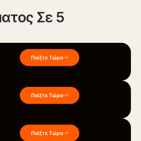
ατος Σε 5
Παίξτε Τώρα
Παίξτε Τώρα
Παίξτε Τώρα