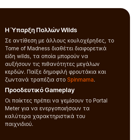
Η Ύπαρξη Πολλών Wilds
Σε αντίθεση με άλλους κουλοχέρηδες, το
Tome of Madness διαθέτει διαφορετικά
είδη wilds, τα οποία μπορούν να
αυξήσουν τις πιθανότητες μεγάλων
κερδών. Παίξε δημοφιλή φρουτάκια και
ζωντανά τραπέζια στο
Spinmama
.
Προοδευτικό Gameplay
Οι παίκτες πρέπει να γεμίσουν το Portal
Meter για να ενεργοποιήσουν τα
καλύτερα χαρακτηριστικά του
παιχνιδιού.