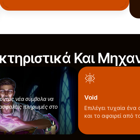
κτηριστικά Και Μηχαν
Void
ποντας νέα σύμβολα να
 ασφαλείς πληρωμές στο
Επιλέγει τυχαία ένα
και το αφαιρεί από τ