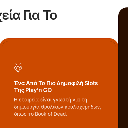
εία Για Το
Ένα Από Τα Πιο Δημοφιλή Slots
Της Play'n GO
Η εταιρεία είναι γνωστή για τη
δημιουργία θρυλικών κουλοχέρηδων,
όπως το Book of Dead.