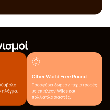
ισμοί
Other World Free Round
 σύμβολο
Προσφέρει δωρεάν περιστροφές
ο πλέγμα.
με επιπλέον Wilds και
πολλαπλασιαστές.